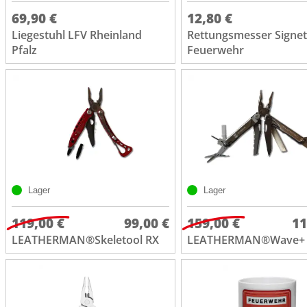
69,90 €
12,80 €
Liegestuhl LFV Rheinland
Rettungsmesser Signet
Pfalz
Feuerwehr
Lager
Lager
119,00 €
99,00 €
159,00 €
11
LEATHERMAN®Skeletool RX
LEATHERMAN®Wave+