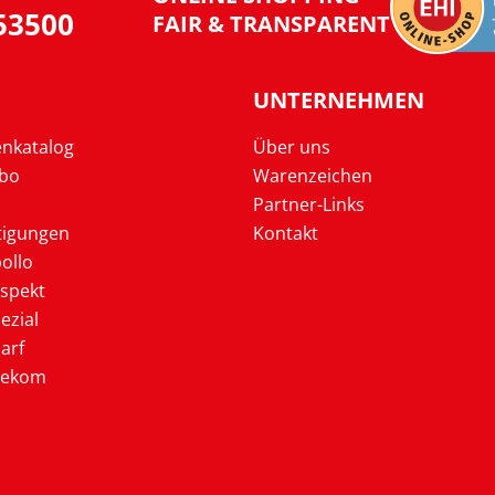
953500
FAIR & TRANSPARENT
UNTERNEHMEN
enkatalog
Über uns
Abo
Warenzeichen
Partner-Links
tigungen
Kontakt
ollo
ospekt
ezial
arf
lekom