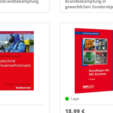
inbrandbekämpfung
Brandbekämpfung in
gewerblichen Sonderobj
Lager
18,99 €