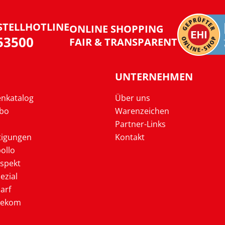
STELLHOTLINE
ONLINE SHOPPING
953500
FAIR & TRANSPARENT
UNTERNEHMEN
enkatalog
Über uns
Abo
Warenzeichen
Partner-Links
tigungen
Kontakt
ollo
ospekt
ezial
arf
lekom