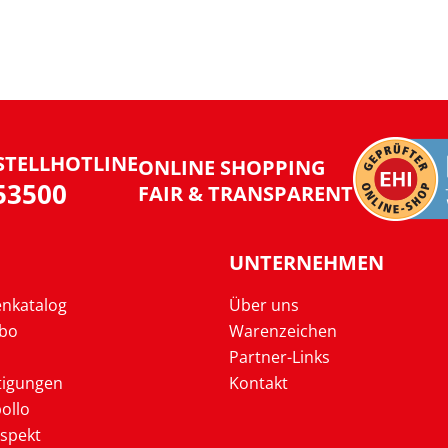
STELLHOTLINE
ONLINE SHOPPING
953500
FAIR & TRANSPARENT
UNTERNEHMEN
enkatalog
Über uns
Abo
Warenzeichen
Partner-Links
tigungen
Kontakt
ollo
ospekt