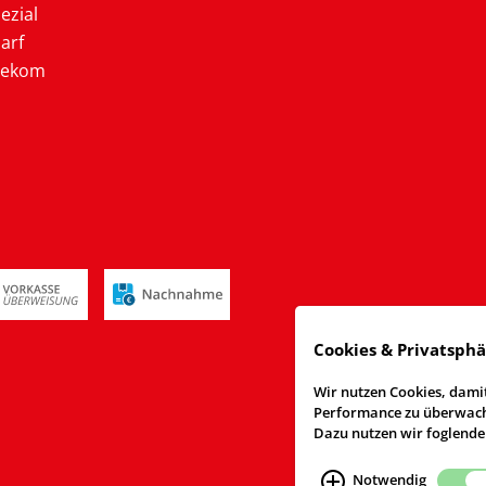
ezial
arf
lekom
Cookies & Privatsph
Wir nutzen Cookies, damit
Performance zu überwache
Dazu nutzen wir foglende
Notwendig