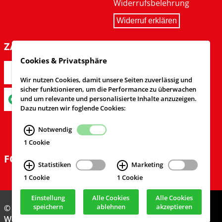
Widerrufsbelehrung
Widerruf erklären
ZAHLARTEN
Cookies & Privatsphäre
Wir nutzen Cookies, damit unsere Seiten zuverlässig und
sicher funktionieren, um die Performance zu überwachen
und um relevante und personalisierte Inhalte anzuzeigen.
Dazu nutzen wir foglende Cookies:
Notwendig
1 Cookie
FOLGEN SIE UNS
Statistiken
Marketing
1 Cookie
1 Cookie
Einstellung
Alle Cookies
Alle Cookies
speichern
ablehnen
akzeptieren
© Feuerwehrversand 2024
Webdesign & Realisierung
cekom GmbH
, Köln