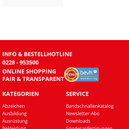
INFO & BESTELLHOTLINE
0228 - 953500
ONLINE SHOPPING
FAIR & TRANSPARENT
KATEGORIEN
SERVICE
Abzeichen
Bandschnallenkatalog
Ausbildung
Newsletter-Abo
Ausrüstung
Downloads
Bekleidung
Sonderanfertigungen