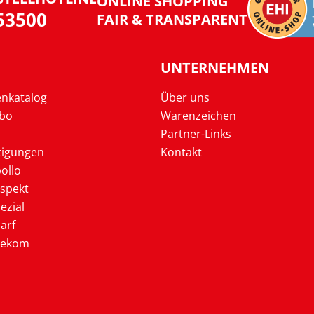
ONLINE SHOPPING
953500
FAIR & TRANSPARENT
UNTERNEHMEN
enkatalog
Über uns
Abo
Warenzeichen
Partner-Links
tigungen
Kontakt
ollo
ospekt
ezial
arf
lekom