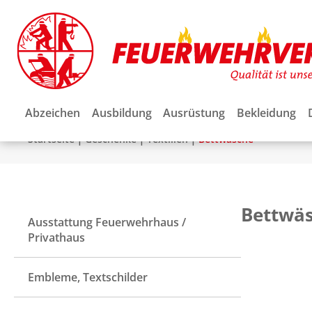
Abzeichen
Ausbildung
Ausrüstung
Bekleidung
|
|
|
Startseite
Geschenke
Textilien
Bettwäsche
Bettwä
Ausstattung Feuerwehrhaus /
Privathaus
Embleme, Textschilder