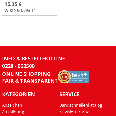
15,35 €
WIKING 0693 11
INFO & BESTELLHOTLINE
0228 - 953500
ONLINE SHOPPING
FAIR & TRANSPARENT
KATEGORIEN
SERVICE
Abzeichen
Bandschnallenkatalog
Ausbildung
Newsletter-Abo