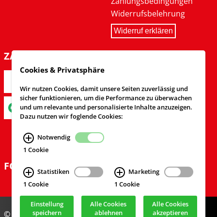
Zahlungsbedingungen
Widerrufsbelehrung
Widerruf erklären
ZAHLARTEN
Cookies & Privatsphäre
Wir nutzen Cookies, damit unsere Seiten zuverlässig und
sicher funktionieren, um die Performance zu überwachen
und um relevante und personalisierte Inhalte anzuzeigen.
Dazu nutzen wir foglende Cookies:
Notwendig
1 Cookie
FOLGEN SIE UNS
Statistiken
Marketing
1 Cookie
1 Cookie
Einstellung
Alle Cookies
Alle Cookies
speichern
ablehnen
akzeptieren
© Feuerwehrversand 2024