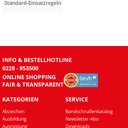
Standard-Einsatzregeln
INFO & BESTELLHOTLINE
0228 - 953500
ONLINE SHOPPING
FAIR & TRANSPARENT
KATEGORIEN
SERVICE
Abzeichen
Bandschnallenkatalog
Ausbildung
Newsletter-Abo
Ausrüstung
Downloads