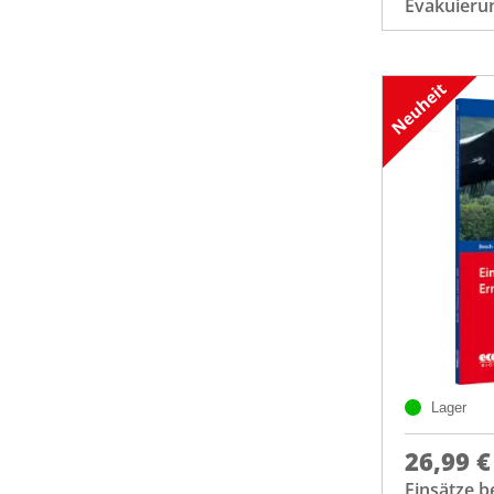
Evakuieru
Lager
26,99 €
Einsätze b