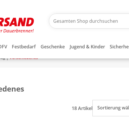
DFV
Festbedarf
Geschenke
Jugend & Kinder
Sicherhe
|
lag
Verschiedenes
edenes
Sortierung wä
18 Artikel