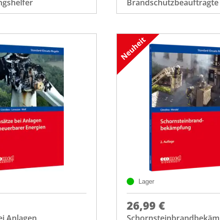
ngshelfer
Brandschutzbeauftragte
Lager
26,99 €
ei Anlagen
Schornsteinbrandbekäm