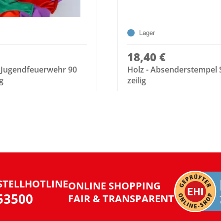
Lager
18,40 €
n Jugendfeuerwehr 90
Holz - Absenderstempel S
g
zeilig
STELLHOTLINE
ONLINE SHOPPING
953500
FAIR & TRANSPARENT