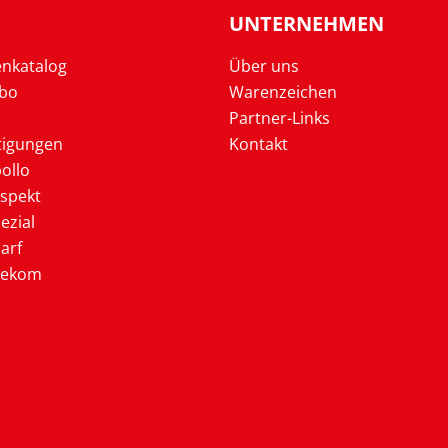
UNTERNEHMEN
enkatalog
Über uns
Abo
Warenzeichen
Partner-Links
tigungen
Kontakt
ollo
ospekt
ezial
arf
lekom