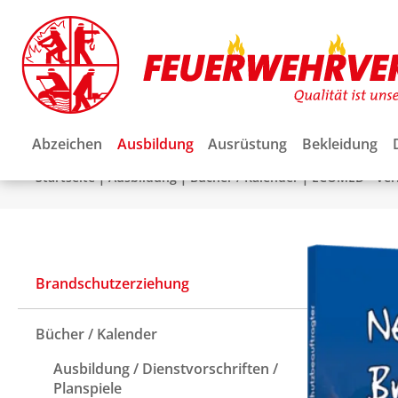
Abzeichen
Ausbildung
Ausrüstung
Bekleidung
|
|
|
Startseite
Ausbildung
Bücher / Kalender
ECOMED - Ver
Brandschutzerziehung
Bücher / Kalender
Ausbildung / Dienstvorschriften /
Planspiele