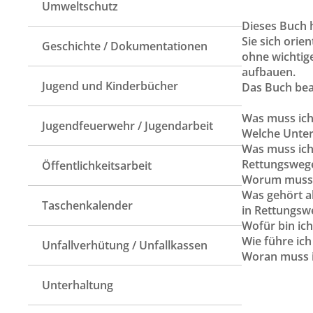
Umweltschutz
Dieses Buch h
Sie sich orie
Geschichte / Dokumentationen
ohne wichtig
aufbauen.
Jugend und Kinderbücher
Das Buch bean
Was muss ich
Jugendfeuerwehr / Jugendarbeit
Welche Unter
Was muss ich
Rettungswege
Öffentlichkeitsarbeit
Worum muss i
Was gehört a
Taschenkalender
in Rettungsw
Wofür bin ic
Wie führe ich
Unfallverhütung / Unfallkassen
Woran muss i
Unterhaltung