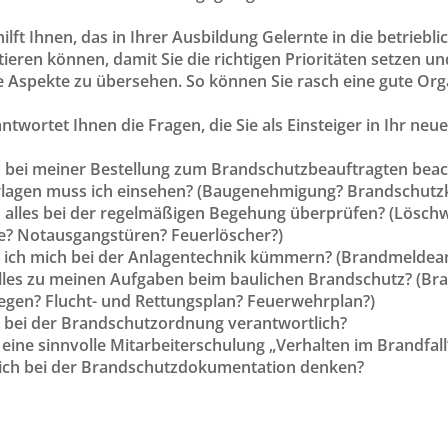
ilft Ihnen, das in Ihrer Ausbildung Gelernte in die betriebl
ntieren können, damit Sie die richtigen Prioritäten setzen
e Aspekte zu übersehen. So können Sie rasch eine gute Orga
twortet Ihnen die Fragen, die Sie als Einsteiger in Ihr ne
 bei meiner Bestellung zum Brandschutzbeauftragten bea
lagen muss ich einsehen? (Baugenehmigung? Brandschutzk
 alles bei der regelmäßigen Begehung überprüfen? (Lösch
? Notausgangstüren? Feuerlöscher?)
ch mich bei der Anlagentechnik kümmern? (Brandmeldeanla
lles zu meinen Aufgaben beim baulichen Brandschutz? (Br
egen? Flucht- und Rettungsplan? Feuerwehrplan?)
h bei der Brandschutzordnung verantwortlich?
 eine sinnvolle Mitarbeiterschulung „Verhalten im Brandfall
ch bei der Brandschutzdokumentation denken?