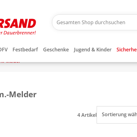
DFV
Festbedarf
Geschenke
Jugend & Kinder
Sicherhe
m.-Melder
m.-Melder
Sortierung wä
4 Artikel