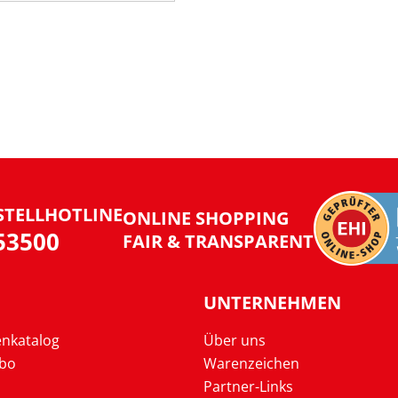
STELLHOTLINE
ONLINE SHOPPING
953500
FAIR & TRANSPARENT
UNTERNEHMEN
enkatalog
Über uns
Abo
Warenzeichen
Partner-Links