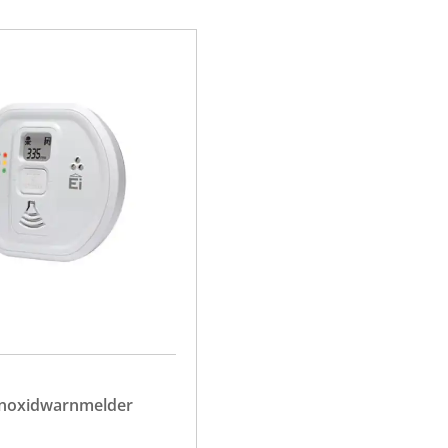
noxidwarnmelder