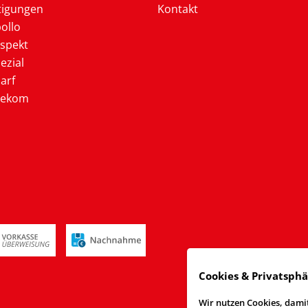
tigungen
Kontakt
ollo
ospekt
ezial
arf
lekom
Cookies & Privatsph
Wir nutzen Cookies, damit