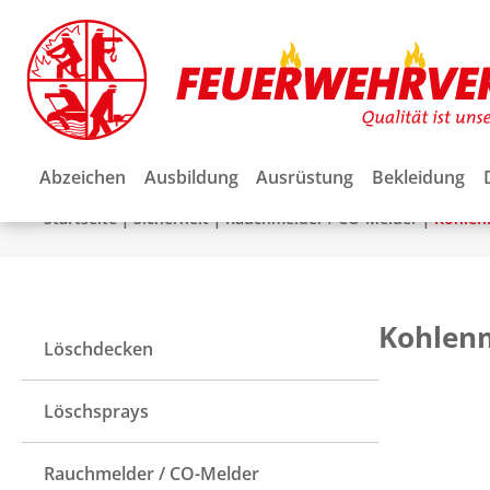
Abzeichen
Ausbildung
Ausrüstung
Bekleidung
|
|
|
Startseite
Sicherheit
Rauchmelder / CO-Melder
Kohlen
Kohlen
Löschdecken
Löschsprays
Rauchmelder / CO-Melder