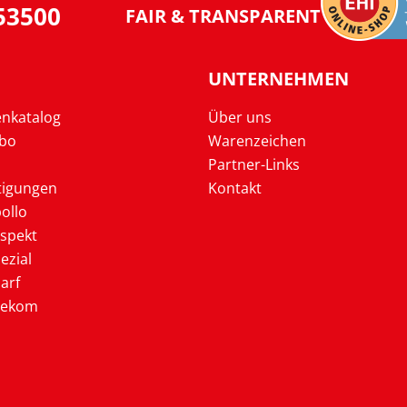
953500
FAIR & TRANSPARENT
UNTERNEHMEN
enkatalog
Über uns
Abo
Warenzeichen
Partner-Links
tigungen
Kontakt
ollo
ospekt
ezial
arf
lekom