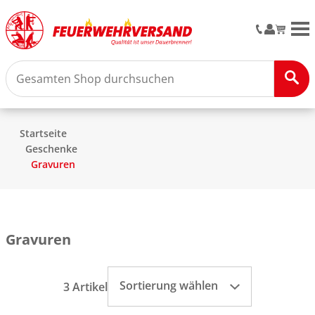
M
Startseite
Geschenke
Gravuren
Gravuren
Sortierung wählen
3 Artikel