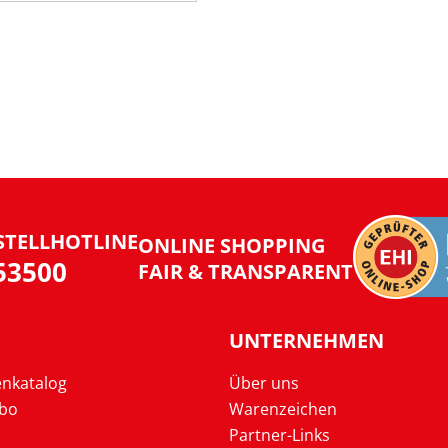
STELLHOTLINE
ONLINE SHOPPING
953500
FAIR & TRANSPARENT
UNTERNEHMEN
enkatalog
Über uns
Abo
Warenzeichen
Partner-Links