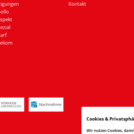
tigungen
Kontakt
ollo
ospekt
ezial
arf
lekom
Cookies & Privatsph
Wir nutzen Cookies, damit