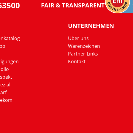
953500
FAIR & TRANSPARENT
UNTERNEHMEN
enkatalog
Über uns
Abo
Warenzeichen
Partner-Links
tigungen
Kontakt
ollo
ospekt
ezial
arf
lekom