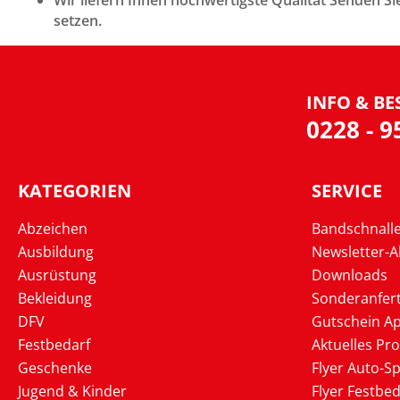
Wir liefern Ihnen hochwertigste Qualität Senden 
setzen.
INFO & BE
0228 - 
KATEGORIEN
SERVICE
Abzeichen
Bandschnall
Ausbildung
Newsletter-
Ausrüstung
Downloads
Bekleidung
Sonderanfer
DFV
Gutschein Ap
Festbedarf
Aktuelles Pr
Geschenke
Flyer Auto-Sp
Jugend & Kinder
Flyer Festbed