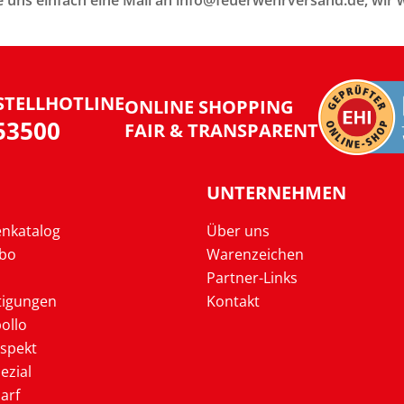
Sie uns einfach eine Mail an info@feuerwehrversand.de, w
STELLHOTLINE
ONLINE SHOPPING
953500
FAIR & TRANSPARENT
UNTERNEHMEN
enkatalog
Über uns
Abo
Warenzeichen
Partner-Links
tigungen
Kontakt
ollo
ospekt
ezial
arf