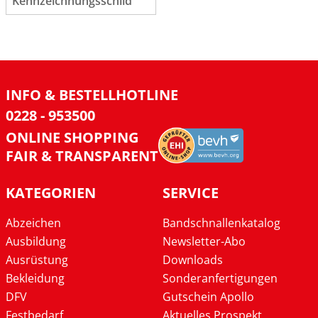
Kennzeichnungsschild
INFO & BESTELLHOTLINE
0228 - 953500
ONLINE SHOPPING
FAIR & TRANSPARENT
KATEGORIEN
SERVICE
Abzeichen
Bandschnallenkatalog
Ausbildung
Newsletter-Abo
Ausrüstung
Downloads
Bekleidung
Sonderanfertigungen
DFV
Gutschein Apollo
Festbedarf
Aktuelles Prospekt