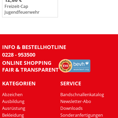
Freizeit-Cap
Jugendfeuerwehr
INFO & BESTELLHOTLINE
0228 - 953500
ONLINE SHOPPING
FAIR & TRANSPARENT
KATEGORIEN
SERVICE
Abzeichen
Bandschnallenkatalog
Ausbildung
Newsletter-Abo
Ausrüstung
Downloads
Bekleidung
Sonderanfertigungen