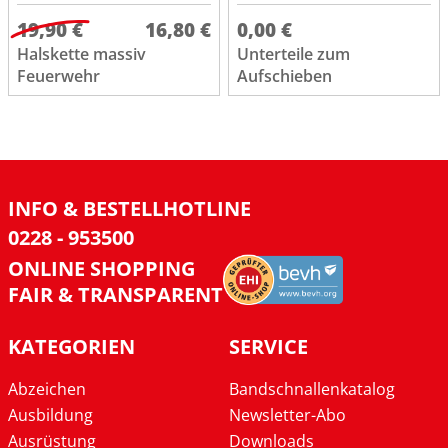
19,90 €
16,80 €
0,00 €
Halskette massiv
Unterteile zum
Feuerwehr
Aufschieben
INFO & BESTELLHOTLINE
0228 - 953500
ONLINE SHOPPING
FAIR & TRANSPARENT
KATEGORIEN
SERVICE
Abzeichen
Bandschnallenkatalog
Ausbildung
Newsletter-Abo
Ausrüstung
Downloads