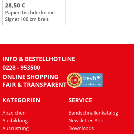
28,50 €
Papier-Tischdecke mit
Signet 100 cm breit
INFO & BESTELLHOTLINE
0228 - 953500
ONLINE SHOPPING
FAIR & TRANSPARENT
KATEGORIEN
SERVICE
Abzeichen
Bandschnallenkatalog
Ausbildung
Newsletter-Abo
Ausrüstung
Downloads