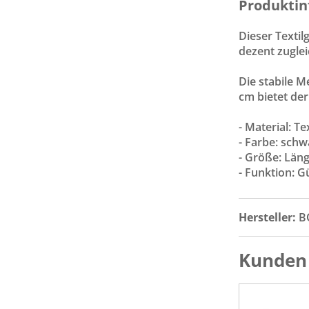
Produktin
Dieser Textil
dezent zugleic
Die stabile M
cm bietet der
- Material: Te
- Farbe: sch
- Größe: Läng
- Funktion: G
Hersteller:
B
Kunden 