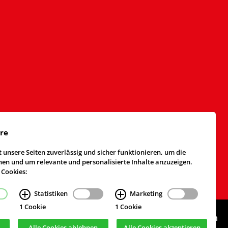
äre
 unsere Seiten zuverlässig und sicher funktionieren, um die
n und um relevante und personalisierte Inhalte anzuzeigen.
 Cookies:
Statistiken
Marketing
1 Cookie
1 Cookie
Webdesign & Realisierung
cekom GmbH
, Köln
Alle Cookies ablehnen
Alle Cookies akzeptieren