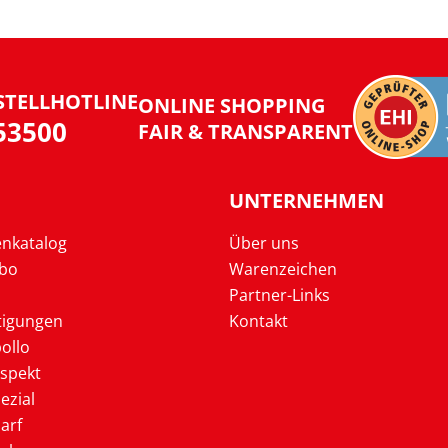
STELLHOTLINE
ONLINE SHOPPING
953500
FAIR & TRANSPARENT
UNTERNEHMEN
enkatalog
Über uns
Abo
Warenzeichen
Partner-Links
tigungen
Kontakt
ollo
ospekt
ezial
arf