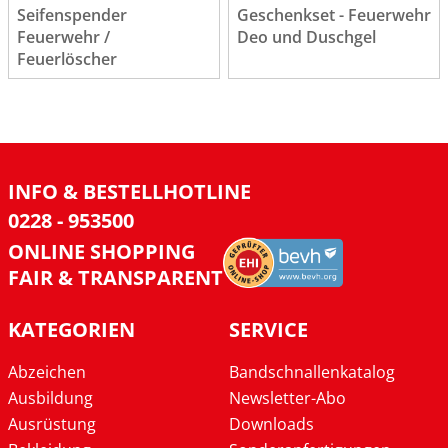
Seifenspender
Geschenkset - Feuerwehr
Feuerwehr /
Deo und Duschgel
Feuerlöscher
INFO & BESTELLHOTLINE
0228 - 953500
ONLINE SHOPPING
FAIR & TRANSPARENT
KATEGORIEN
SERVICE
Abzeichen
Bandschnallenkatalog
Ausbildung
Newsletter-Abo
Ausrüstung
Downloads