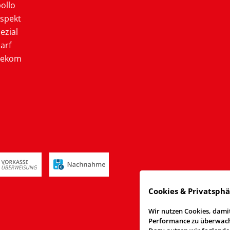
ollo
ospekt
ezial
arf
lekom
Cookies & Privatsph
Wir nutzen Cookies, damit
Performance zu überwache