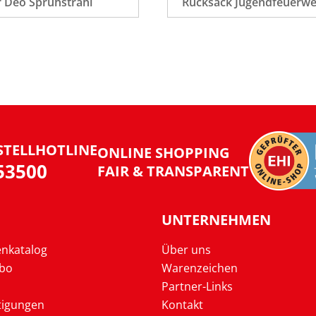
 Deo Sprühstrahl
Rucksack Jugendfeuerw
STELLHOTLINE
ONLINE SHOPPING
953500
FAIR & TRANSPARENT
UNTERNEHMEN
enkatalog
Über uns
Abo
Warenzeichen
Partner-Links
tigungen
Kontakt