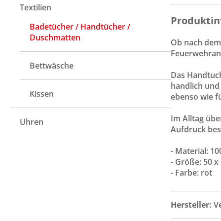
Textilien
Produktin
Badetücher / Handtücher /
Duschmatten
Ob nach dem 
Feuerwehrang
Bettwäsche
Das Handtuch
handlich und 
Kissen
ebenso wie f
Im Alltag üb
Uhren
Aufdruck best
- Material: 
- Größe: 50 x
- Farbe: rot
Hersteller:
V