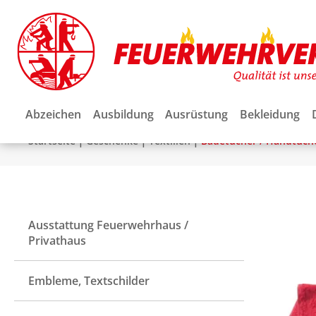
Abzeichen
Ausbildung
Ausrüstung
Bekleidung
|
|
|
Startseite
Geschenke
Textilien
Badetücher / Handtüch
Ausstattung Feuerwehrhaus /
Privathaus
Embleme, Textschilder