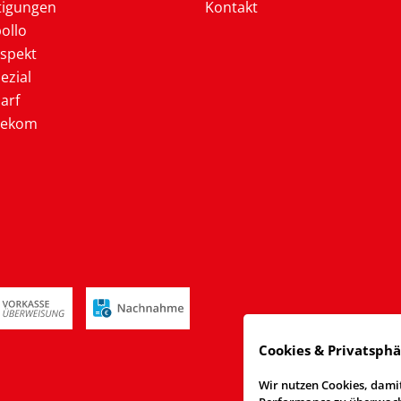
tigungen
Kontakt
ollo
ospekt
ezial
arf
lekom
Cookies & Privatsph
Wir nutzen Cookies, damit