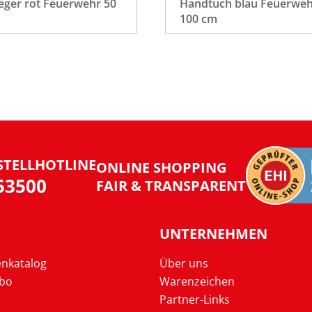
eger rot Feuerwehr 50
Handtuch blau Feuerweh
100 cm
STELLHOTLINE
ONLINE SHOPPING
953500
FAIR & TRANSPARENT
UNTERNEHMEN
enkatalog
Über uns
Abo
Warenzeichen
Partner-Links