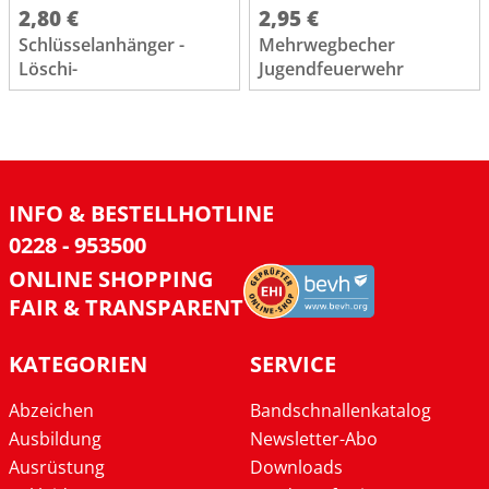
2,80 €
2,95 €
Schlüsselanhänger -
Mehrwegbecher
Löschi-
Jugendfeuerwehr
INFO & BESTELLHOTLINE
0228 - 953500
ONLINE SHOPPING
FAIR & TRANSPARENT
KATEGORIEN
SERVICE
Abzeichen
Bandschnallenkatalog
Ausbildung
Newsletter-Abo
Ausrüstung
Downloads