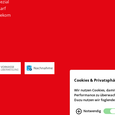
ezial
arf
lekom
Cookies & Privatsph
Wir nutzen Cookies, damit
Performance zu überwache
Dazu nutzen wir foglende
Notwendig