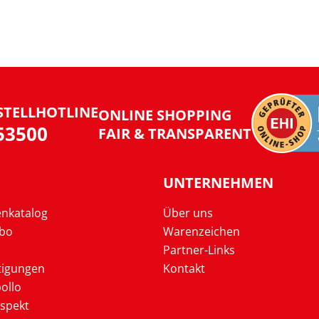
STELLHOTLINE
ONLINE SHOPPING
953500
FAIR & TRANSPARENT
UNTERNEHMEN
enkatalog
Über uns
Abo
Warenzeichen
Partner-Links
tigungen
Kontakt
ollo
ospekt