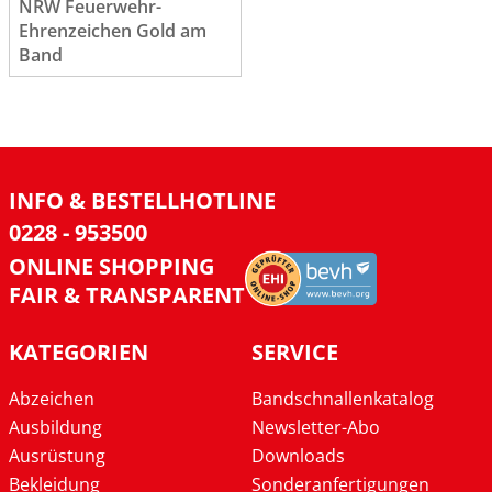
NRW Feuerwehr-
Ehrenzeichen Gold am
Band
INFO & BESTELLHOTLINE
0228 - 953500
ONLINE SHOPPING
FAIR & TRANSPARENT
KATEGORIEN
SERVICE
Abzeichen
Bandschnallenkatalog
Ausbildung
Newsletter-Abo
Ausrüstung
Downloads
Bekleidung
Sonderanfertigungen