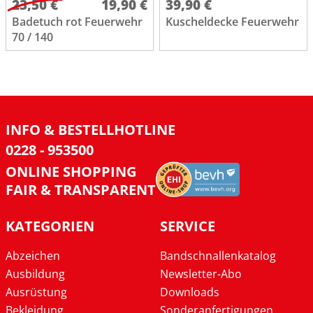
23,50 €
19,90 €
39,90 €
Badetuch rot Feuerwehr
Kuscheldecke Feuerwehr
70 / 140
INFO & BESTELLHOTLINE
0228 - 953500
ONLINE SHOPPING
FAIR & TRANSPARENT
KATEGORIEN
SERVICE
Abzeichen
Bandschnallenkatalog
Ausbildung
Newsletter-Abo
Ausrüstung
Downloads
Bekleidung
Sonderanfertigungen