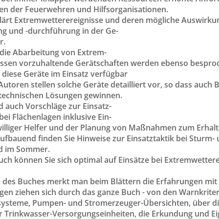
en der Feuerwehren und Hilfsorganisationen.
lärt Extremwetterereignisse und deren mögliche Auswirku
ng und -durchführung in der Ge-
r.
r die Abarbeitung von Extrem-
issen vorzuhaltende Gerätschaften werden ebenso bespro
 diese Geräte im Einsatz verfügbar
utoren stellen solche Geräte detailliert vor, so dass auch 
technischen Lösungen gewinnen.
d auch Vorschläge zur Einsatz-
bei Flächenlagen inklusive Ein-
williger Helfer und der Planung von Maßnahmen zum Erhalt 
 aufbauend finden Sie Hinweise zur Einsatztaktik bei Stur
d im Sommer.
uch können Sie sich optimal auf Einsätze bei Extremwetter
e des Buches merkt man beim Blättern die Erfahrungen mit
gen ziehen sich durch das ganze Buch - von den Warnkriter
systeme, Pumpen- und Stromerzeuger-Übersichten, über di
er Trinkwasser-Versorgungseinheiten, die Erkundung und Ei