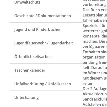
Umweltschutz
vorbereitung
Das Buch erk
Einsatzplanu
Geschichte / Dokumentationen
fahrenabweh
Spezielle, fü
Jugend und Kinderbücher
wetterereign
konzepte, die
machen. Die A
Jugendfeuerwehr / Jugendarbeit
verfügbaren 
Enthalten sin
Öffentlichkeitsarbeit
organisation 
bindung frei
keit. Darauf
Taschenkalender
im Winter un
Mit diesem B
reiten!
Unfallverhütung / Unfallkassen
Der 2.Auflag
Aktualisierun
Unterhaltung
Sandsackfüll
Aufstellen d