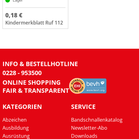
Lager
0,18 €
Kindermerkblatt Ruf 112
INFO & BESTELLHOTLINE
0228 - 953500
ONLINE SHOPPING
FAIR & TRANSPARENT
KATEGORIEN
SERVICE
Abzeichen
Bandschnallenkatalog
Ausbildung
Newsletter-Abo
Ausrüstung
Downloads