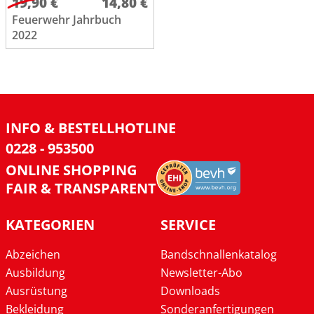
19,90 €
14,80 €
Feuerwehr Jahrbuch
2022
INFO & BESTELLHOTLINE
0228 - 953500
ONLINE SHOPPING
FAIR & TRANSPARENT
KATEGORIEN
SERVICE
Abzeichen
Bandschnallenkatalog
Ausbildung
Newsletter-Abo
Ausrüstung
Downloads
Bekleidung
Sonderanfertigungen