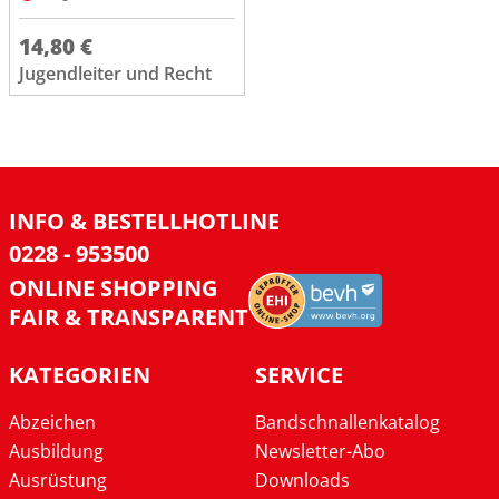
14,80 €
Jugendleiter und Recht
INFO & BESTELLHOTLINE
0228 - 953500
ONLINE SHOPPING
FAIR & TRANSPARENT
KATEGORIEN
SERVICE
Abzeichen
Bandschnallenkatalog
Ausbildung
Newsletter-Abo
Ausrüstung
Downloads