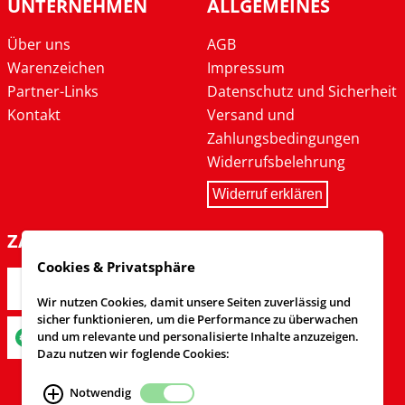
UNTERNEHMEN
ALLGEMEINES
Über uns
AGB
Warenzeichen
Impressum
Partner-Links
Datenschutz und Sicherheit
Kontakt
Versand und
Zahlungsbedingungen
Widerrufsbelehrung
Widerruf erklären
ZAHLARTEN
Cookies & Privatsphäre
Wir nutzen Cookies, damit unsere Seiten zuverlässig und
sicher funktionieren, um die Performance zu überwachen
und um relevante und personalisierte Inhalte anzuzeigen.
Dazu nutzen wir foglende Cookies:
Notwendig