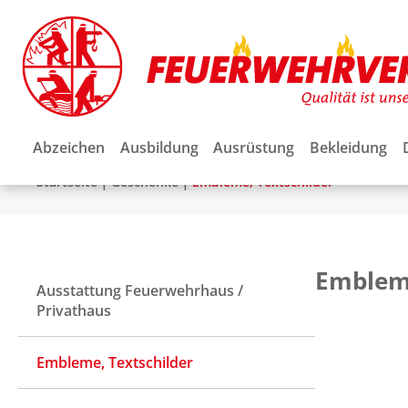
Abzeichen
Ausbildung
Ausrüstung
Bekleidung
|
|
Startseite
Geschenke
Embleme, Textschilder
Embleme
Ausstattung Feuerwehrhaus /
Privathaus
Embleme, Textschilder