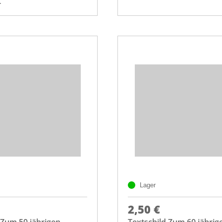
r
Lager
2,50 €