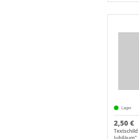
Lager
2,50 €
Textschild
Jubiläum"