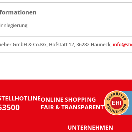
formationen
innlegierung
tieber GmbH & Co.KG, Hofstatt 12, 36282 Hauneck,
info@sti
STELLHOTLINE
ONLINE SHOPPING
953500
FAIR & TRANSPARENT
UNTERNEHMEN