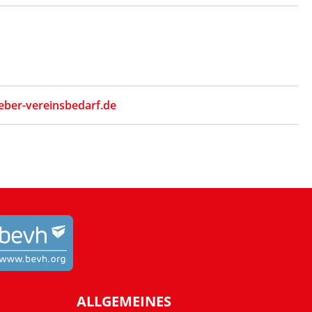
eber-vereinsbedarf.de
ALLGEMEINES