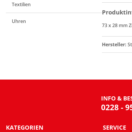
Textilien
Produktin
Uhren
73 x 28 mm Z
Hersteller:
S
INFO & BE
0228 - 
KATEGORIEN
SERVICE