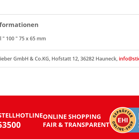
formationen
 " 100 " 75 x 65 mm
tieber GmbH & Co.KG, Hofstatt 12, 36282 Hauneck,
info@sti
STELLHOTLINE
ONLINE SHOPPING
953500
FAIR & TRANSPARENT