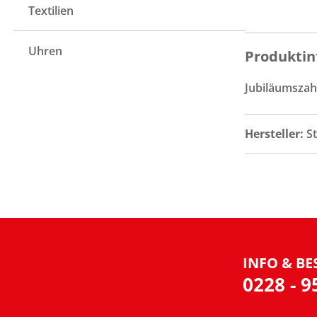
Textilien
Uhren
Produktin
Jubiläumszahl
Hersteller:
S
INFO & BE
0228 - 