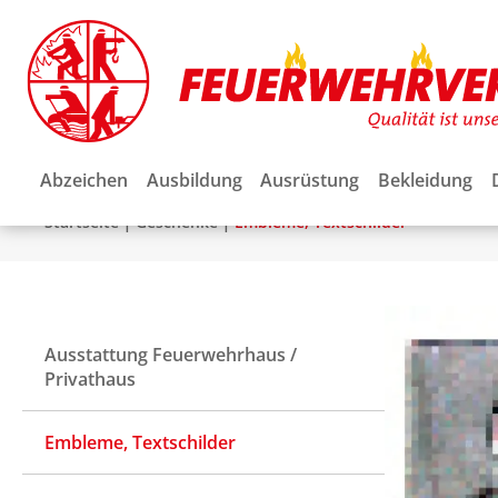
Abzeichen
Ausbildung
Ausrüstung
Bekleidung
|
|
Startseite
Geschenke
Embleme, Textschilder
Ausstattung Feuerwehrhaus /
Privathaus
Embleme, Textschilder