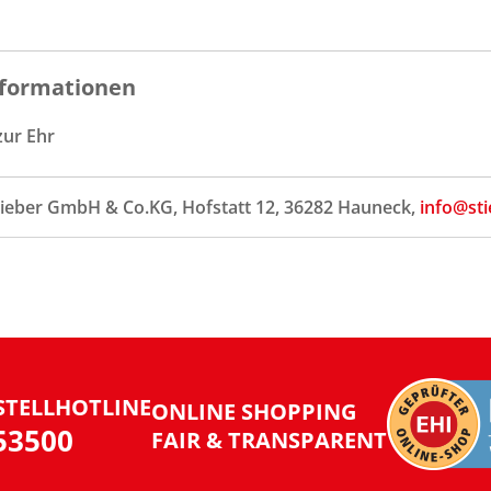
formationen
zur Ehr
tieber GmbH & Co.KG, Hofstatt 12, 36282 Hauneck,
info@sti
STELLHOTLINE
ONLINE SHOPPING
953500
FAIR & TRANSPARENT