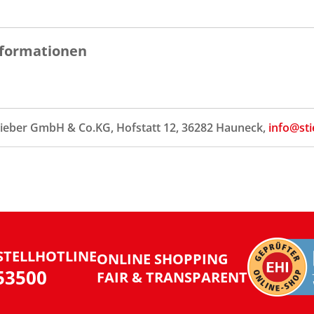
formationen
tieber GmbH & Co.KG, Hofstatt 12, 36282 Hauneck,
info@sti
STELLHOTLINE
ONLINE SHOPPING
953500
FAIR & TRANSPARENT