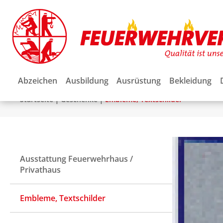
Abzeichen
Ausbildung
Ausrüstung
Bekleidung
|
|
Startseite
Geschenke
Embleme, Textschilder
Ausstattung Feuerwehrhaus /
Privathaus
Embleme, Textschilder