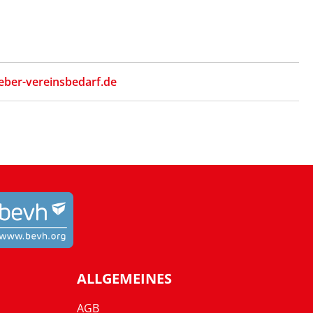
eber-vereinsbedarf.de
ALLGEMEINES
AGB