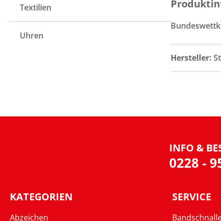
Produktin
Textilien
Bundeswettk
Uhren
Hersteller:
S
INFO & BE
0228 - 
KATEGORIEN
SERVICE
Abzeichen
Bandschnall