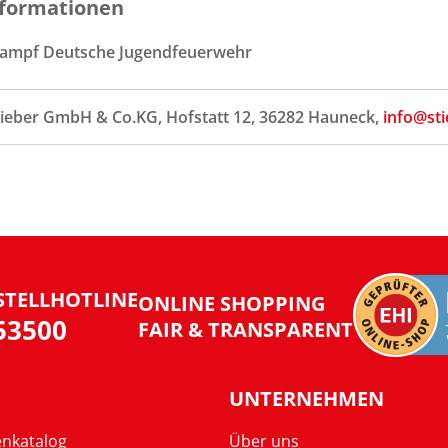
formationen
ampf Deutsche Jugendfeuerwehr
tieber GmbH & Co.KG, Hofstatt 12, 36282 Hauneck,
info@sti
STELLHOTLINE
ONLINE SHOPPING
953500
FAIR & TRANSPARENT
UNTERNEHMEN
enkatalog
Über uns