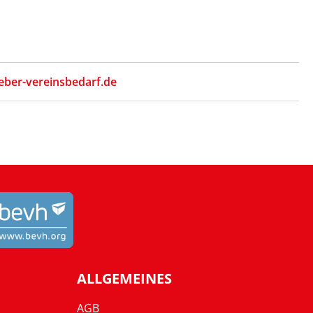
eber-vereinsbedarf.de
ALLGEMEINES
AGB