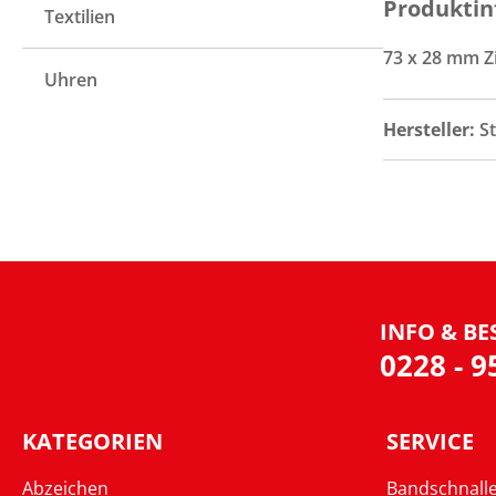
Produktin
Textilien
73 x 28 mm Z
Uhren
Hersteller:
S
INFO & BE
0228 - 
KATEGORIEN
SERVICE
Abzeichen
Bandschnall