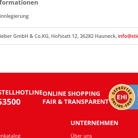
formationen
innlegierung
tieber GmbH & Co.KG, Hofstatt 12, 36282 Hauneck,
info@sti
STELLHOTLINE
ONLINE SHOPPING
953500
FAIR & TRANSPARENT
UNTERNEHMEN
enkatalog
Über uns