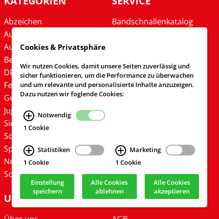
KATEGORIEN
SERVICE
Abzeichen
Bandschnallenkatalog
Ausbildung
Newsletter-Abo
Ausrüstung
Downloads
Cookies & Privatsphäre
Bekleidung
Sonderanfertigungen
Wir nutzen Cookies, damit unsere Seiten zuverlässig und
DFV
Gutschein Apollo
sicher funktionieren, um die Performance zu überwachen
Festbedarf
Aktuelles Prospekt
und um relevante und personalisierte Inhalte anzuzeigen.
Dazu nutzen wir foglende Cookies:
Geschenke
Flyer Auto-Spezial
Jugend & Kinder
Flyer Festbedarf
Notwendig
Sicherheit
Angebote Telekom
1 Cookie
Sonstiges
Spielzeug
Statistiken
Marketing
Neuheiten
1 Cookie
1 Cookie
Sonderangebote
Einstellung
Alle Cookies
Alle Cookies
speichern
ablehnen
akzeptieren
UNTERNEHMEN
ALLGEMEINES
Über uns
AGB