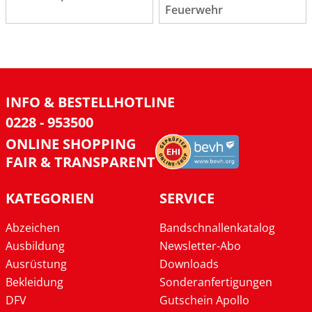
Feuerwehr
INFO & BESTELLHOTLINE
0228 - 953500
ONLINE SHOPPING
FAIR & TRANSPARENT
KATEGORIEN
SERVICE
Abzeichen
Bandschnallenkatalog
Ausbildung
Newsletter-Abo
Ausrüstung
Downloads
Bekleidung
Sonderanfertigungen
DFV
Gutschein Apollo