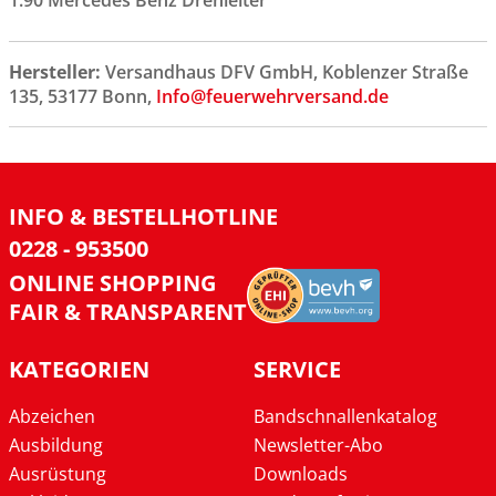
1:90 Mercedes Benz Drehleiter
Hersteller:
Versandhaus DFV GmbH, Koblenzer Straße
135, 53177 Bonn,
Info@feuerwehrversand.de
INFO & BESTELLHOTLINE
0228 - 953500
ONLINE SHOPPING
FAIR & TRANSPARENT
KATEGORIEN
SERVICE
Abzeichen
Bandschnallenkatalog
Ausbildung
Newsletter-Abo
Ausrüstung
Downloads