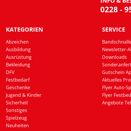
INFO & BE
0228 - 
KATEGORIEN
SERVICE
Abzeichen
Bandschnall
Ausbildung
Newsletter-
Ausrüstung
Downloads
Bekleidung
Sonderanfer
DFV
Gutschein Ap
Festbedarf
Aktuelles Pr
Geschenke
Flyer Auto-Sp
Jugend & Kinder
Flyer Festbed
Sicherheit
Angebote Te
Sonstiges
Spielzeug
Neuheiten