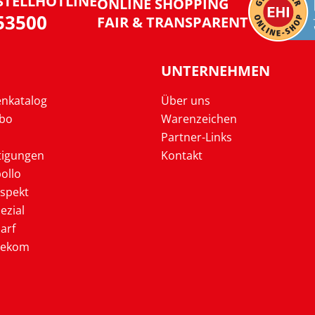
STELLHOTLINE
ONLINE SHOPPING
953500
FAIR & TRANSPARENT
UNTERNEHMEN
enkatalog
Über uns
Abo
Warenzeichen
Partner-Links
tigungen
Kontakt
ollo
ospekt
ezial
arf
lekom