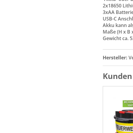
2x18650 Lith
3xAA Batterie
USB-C Anschlu
Akku kann al
Maße (H x B x
Gewicht ca. 5
Hersteller:
V
Kunden 