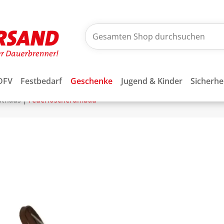
DFV
Festbedarf
Geschenke
Jugend & Kinder
Sicherhe
|
athaus
Feuerlöscherumbau