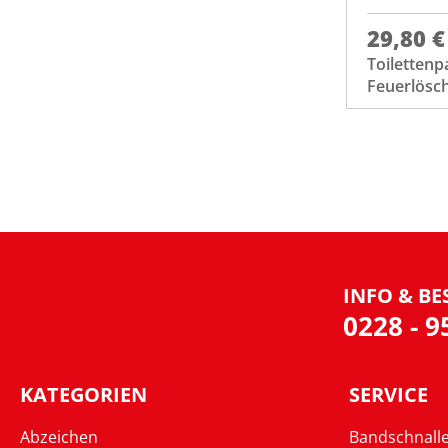
29,80 €
Toilettenp
Feuerlösc
INFO & BE
0228 - 
KATEGORIEN
SERVICE
Abzeichen
Bandschnall