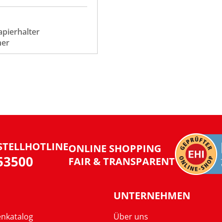
apierhalter
her
STELLHOTLINE
ONLINE SHOPPING
953500
FAIR & TRANSPARENT
UNTERNEHMEN
enkatalog
Über uns