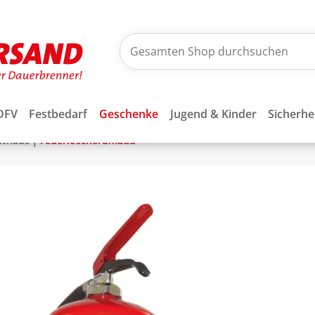
DFV
Festbedarf
Geschenke
Jugend & Kinder
Sicherhe
|
athaus
Feuerlöscherumbau