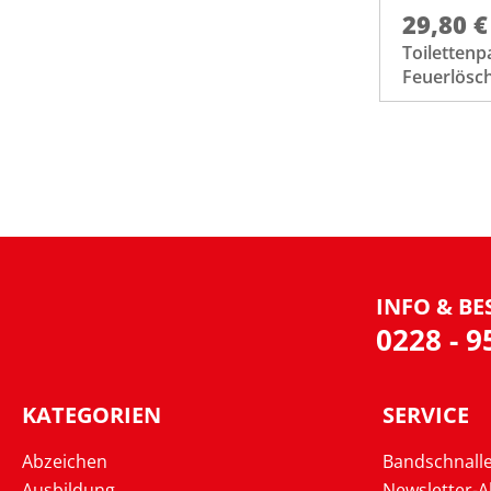
29,80 €
Toilettenp
Feuerlösc
INFO & BE
0228 - 
KATEGORIEN
SERVICE
Abzeichen
Bandschnall
Ausbildung
Newsletter-