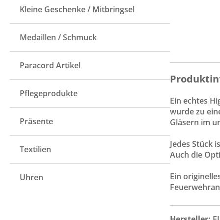
Kleine Geschenke / Mitbringsel
Medaillen / Schmuck
Paracord Artikel
Produktin
Pflegeprodukte
Ein echtes Hi
wurde zu eine
Präsente
Gläsern im u
Jedes Stück 
Textilien
Auch die Opti
Ein originel
Uhren
Feuerwehran
Hersteller:
F