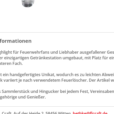
formationen
ghlight für Feuerwehrfans und Liebhaber ausgefallener Ges
r einzigartigen Getränkestation umgebaut, mit Platz für e
nteren Fach.
ist ein handgefertigtes Unikat, wodurch es zu leichten Ab
k variiert je nach verwendetem Feuerlöscher. Der Artikel wi
les Sammlerstück und Hingucker bei jedem Fest, Vereinsab
gehörige und Genießer.
L Craft, Auf der Heide 2, 58456 Witten,
bethke@flcraft.de