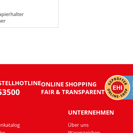
apierhalter
her
STELLHOTLINE
ONLINE SHOPPING
953500
FAIR & TRANSPARENT
UNTERNEHMEN
enkatalog
Über uns
Abo
Warenzeichen