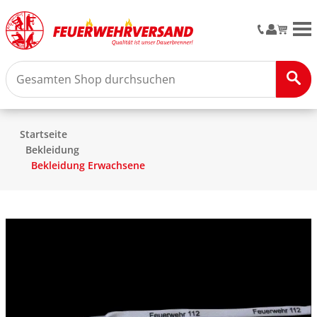
M
Startseite
Bekleidung
Bekleidung Erwachsene