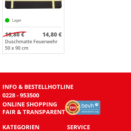
Lager
16,80 €
14,80 €
Duschmatte Feuerwehr
50 x 90 cm
INFO & BESTELLHOTLINE
0228 - 953500
ONLINE SHOPPING
FAIR & TRANSPARENT
KATEGORIEN
SERVICE