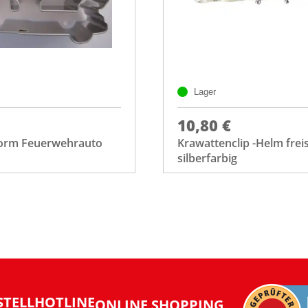
Lager
10,80 €
orm Feuerwehrauto
Krawattenclip -Helm frei
silberfarbig
STELLHOTLINE
ONLINE SHOPPING