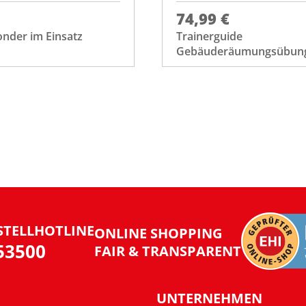
74,99 €
onder im Einsatz
Trainerguide
Gebäuderäumungsübun
STELLHOTLINE
ONLINE SHOPPING
953500
FAIR & TRANSPARENT
UNTERNEHMEN