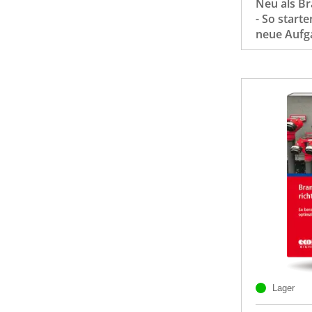
Neu als B
- So starte
neue Aufg
Lager