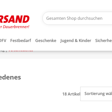
DFV
Festbedarf
Geschenke
Jugend & Kinder
Sicherhe
|
lag
Verschiedenes
edenes
Sortierung wä
18 Artikel